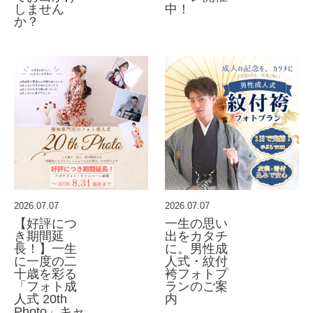
しません
中！
か？
2026.07.07
2026.07.07
【好評につ
一生の思い
き期間延
出をカタチ
長！】一生
に。男性成
に一度の二
人式・紋付
十歳を彩る
袴フォトプ
「フォト成
ランのご案
人式 20th
内
Photo」キャ