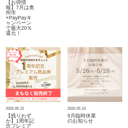
【お得情
報】7月は奥
州市
×PayPayキ
ャンペーン
で最大20％
還元！
2026.05.15
2026.05.10
【残りわず
5月臨時休業
か】1周年記
のお知らせ
念プレミア