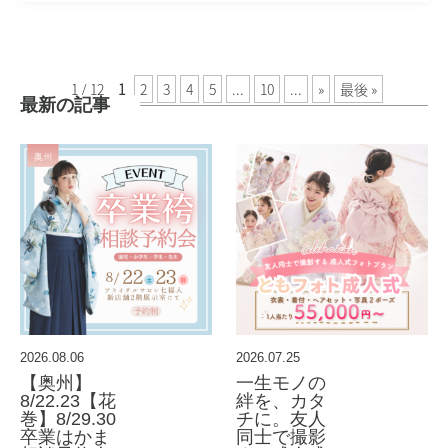
1 / 12
1
2
3
4
5
...
10
...
»
最後 »
最新の記事
2026.08.06
2026.07.25
【奥州】
一生モノの
8/22.23【花
絆を、カタ
巻】8/29.30
チに。友人
卒業はかま
同士で撮影