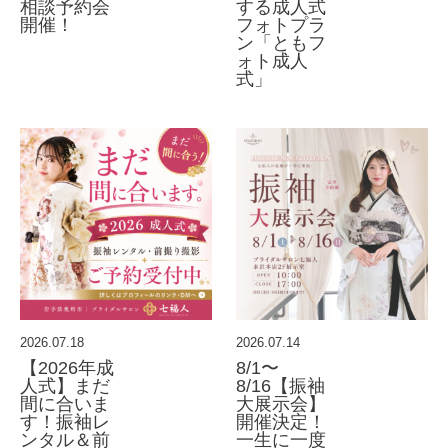
相談予約会
する成人式
開催！
フォトプラ
ン「ともフ
ォト成人
式」
2026.07.18
2026.07.14
【2026年成
8/1〜
人式】まだ
8/16【振袖
間に合いま
大展示会】
す！振袖レ
開催決定！
ンタル＆前
一生に一度