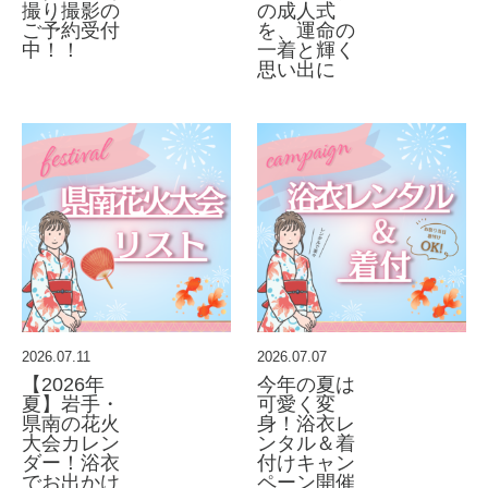
撮り撮影の
の成人式
ご予約受付
を、運命の
中！！
一着と輝く
思い出に
2026.07.11
2026.07.07
【2026年
今年の夏は
夏】岩手・
可愛く変
県南の花火
身！浴衣レ
大会カレン
ンタル＆着
ダー！浴衣
付けキャン
でお出かけ
ペーン開催