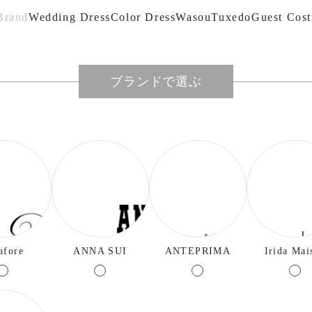
Brand
Wedding Dress
Color Dress
Wasou
Tuxedo
Guest Cos
ブランドで選ぶ
afore
ANNA SUI
ANTEPRIMA
Irida Mai