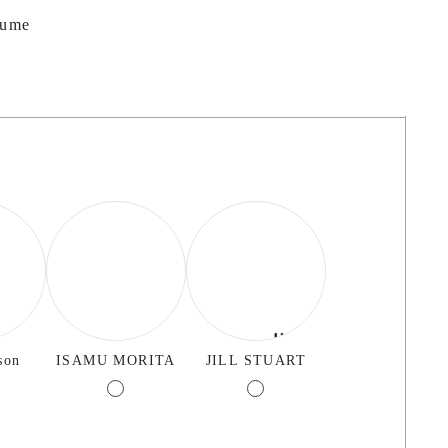
tume
son
ISAMU MORITA
JILL STUART