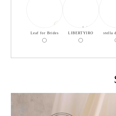
Leaf for Brides
LIBERTYIRO
stella 