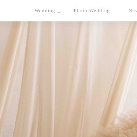
Wedding
Photo Wedding
Ne
Concept
Costume
- Brand Dress
- Wedding Dress
- Color Dress
- Waso
- Tuxedo
- Guest's Costume