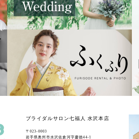
ブライダルサロン七福人 水沢本店
〒023-0003
岩手県奥州市水沢佐倉河字慶徳44-1