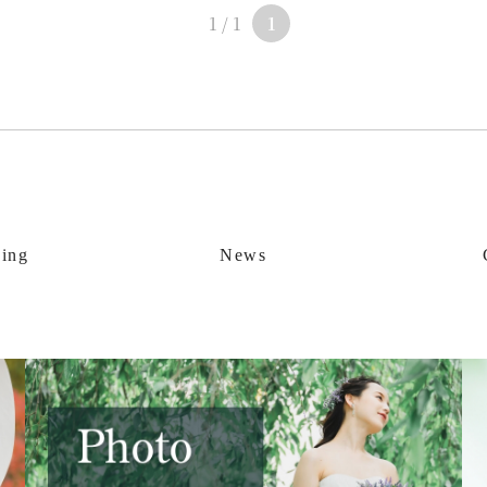
1 / 1
1
Schedule
FAQ
ing
News