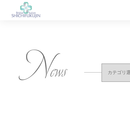
N
ews