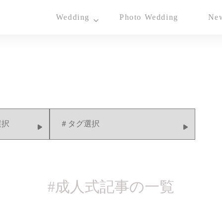
Wedding
Photo Wedding
Ne
Concept
Costume
- Brand Dress
- Wedding Dress
- Color Dress
- Waso
#成人式
記事の一覧
- Tuxedo
- Guest's Costume